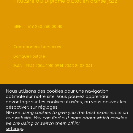
Titulaire du Diplôme d’Etat en danse jazz
SIRET : 819 280 280 00010
Coordonnées bancaires :
Banque Postale
IBAN : FR41 2004 1010 0914 2343 8L03 041
Nous utilisons des cookies pour une navigation
optimale sur notre site. Vous pouvez apprendre
David Gaulein-Stef | (+33) 06 25 78 16 07 |
davantage sur les cookies utilisées, ou vous pouvez les
contact@echo-pilates.fr
désactiver, sur
réglages
.
We are using cookies to give you the best experience on
our website. You can find out more about which cookies
we are using or switch them off in:
settings
.